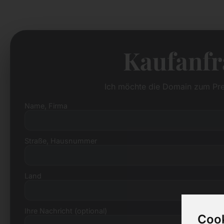
Kaufanfr
Ich möchte die Domain zum Pre
Name, Firma
Straße, Hausnummer
Land
Ihre Nachricht (optional)
Cook