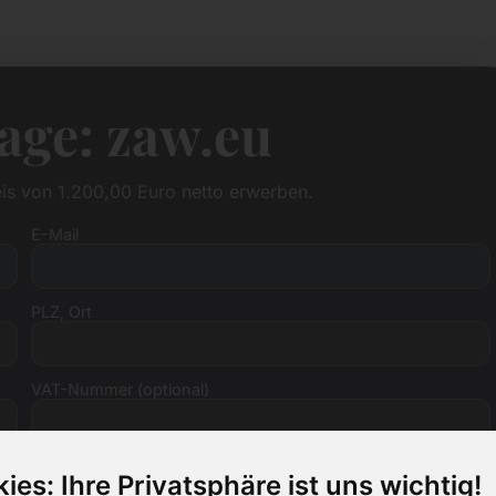
age: zaw.eu
is von 1.200,00 Euro netto erwerben.
E-Mail
PLZ, Ort
VAT-Nummer (optional)
ies: Ihre Privatsphäre ist uns wichtig!