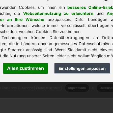
erwenden Cookies, um Ihnen ein
besseres Online-Erleb
lichen, die
Webseitennutzung zu erleichtern
und
An
lter an Ihre Wünsche
anzupassen. Dafür benötigen wi
-Informationen, welche immer verschlüsselt übertragen 
tscheiden, welchen Cookies Sie zustimmen.
 Technologien können Datenübertragungen an Drittan
k zur Startseite
lten, die in Ländern ohne angemessenes Datenschutzniveau
igte Staaten) ansässig sind. Wenn Sie damit nicht einver
st die Nutzung unserer Seiten leider nicht vollumfänglich mö
nk Heilmann · Frankcom IT Service
.info
· Telefon:
+49.85389129900
Allen zustimmen
Einstellungen anpassen
 Frankcom IT Service | Frank Heilmann |
Impressum
&
Datensc